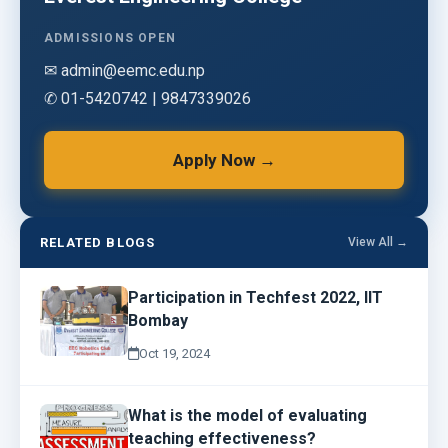
ADMISSIONS OPEN
✉ admin@eemc.edu.np
✆ 01-5420742 | 9847339026
Apply Now →
RELATED BLOGS
View All →
Participation in Techfest 2022, IIT
Bombay
Oct 19, 2024
What is the model of evaluating
teaching effectiveness?